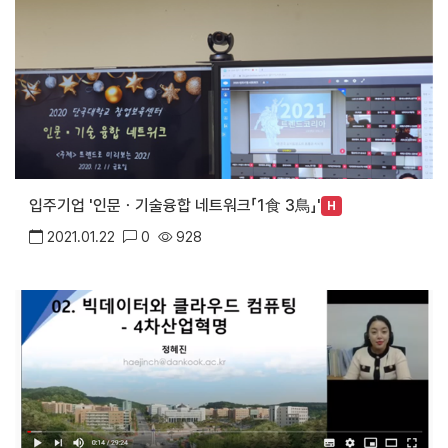
입주기업 '인문ㆍ기술융합 네트워크「1食 3鳥」'
H
2021.01.22
0
928