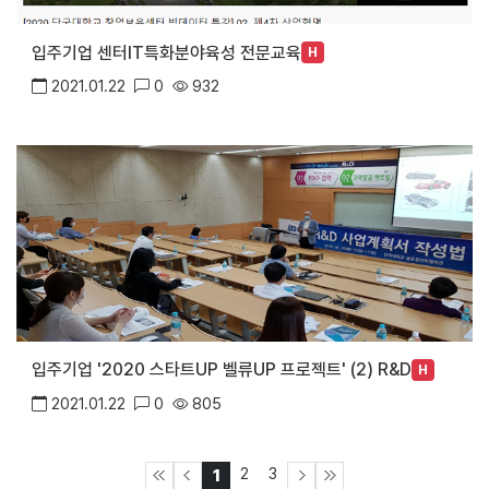
입주기업 센터IT특화분야육성 전문교육
H
2021.01.22
0
932
입주기업 '2020 스타트UP 벨류UP 프로젝트' (2) R&D
H
2021.01.22
0
805
2
3
1