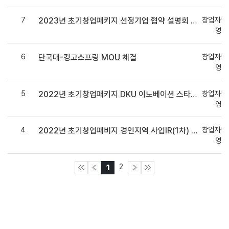
7
창업지원
2023년 초기창업패키지 선정기업 협약 설명회 개최
영지
6
창업지원
단국대-킹고스프링 MOU 체결
영지
5
창업지원
2022년 초기창업패키지 DKU 이노베이션 스타트업 아카데미 개최
영지
4
창업지원
2022년 초기창업패비지 경인지역 사업IR(1차) 개최
영지
2
1