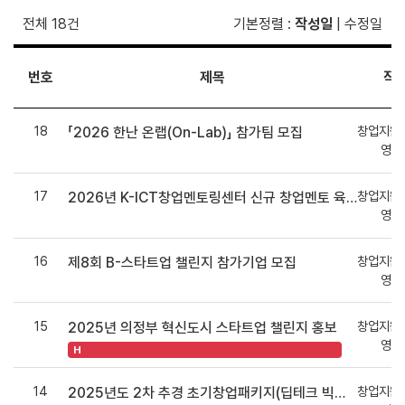
전체 18건
기본정렬
:
작성일
|
수정일
번호
제목
작
18
창업지원
「2026 한난 온랩(On-Lab)」 참가팀 모집
영지
17
창업지원
2026년 K-ICT창업멘토링센터 신규 창업멘토 육성과정 참여자 모집
영지
16
창업지원
제8회 B-스타트업 챌린지 참가기업 모집
영지
15
창업지원
2025년 의정부 혁신도시 스타트업 챌린지 홍보
영지
H
14
창업지원
2025년도 2차 추경 초기창업패키지(딥테크 빅데이터 및 AI 분야) 기업모집 공고입니다