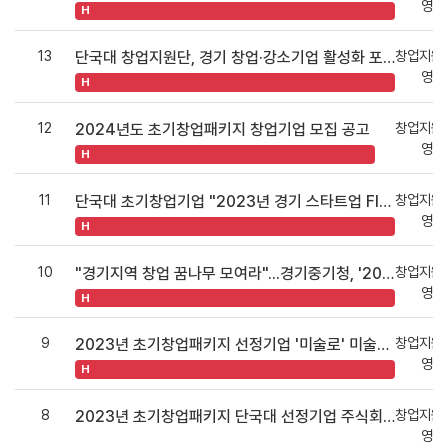
영지
H
13
창업지원
단국대 창업지원단, 경기 창업·강소기업 활성화 포럼 성료
영지
H
12
창업지원
2024년도 초기창업패키지 창업기업 모집 공고
영지
H
11
창업지원
단국대 초기창업기업 "2023년 경기 스타트업 Flex" 우수한 참여 성과 달성
영지
H
10
창업지원
"경기지역 창업 꿈나무 모여라"...경기중기청, '2023 스타트업 Flex' 성료
영지
H
9
창업지원
2023년 초기창업패키지 선정기업 '미술로' 미술슈퍼마켓을 통해 300여점 전시 완료
영지
H
8
창업지원
2023년 초기창업패키지 단국대 선정기업 주식회사 어나더리얼 공모전 대상 수상
영지