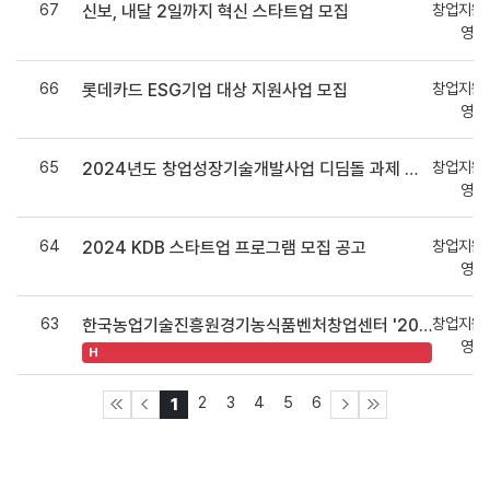
67
창업지원
신보, 내달 2일까지 혁신 스타트업 모집
영지
66
창업지원
롯데카드 ESG기업 대상 지원사업 모집
영지
65
창업지원
2024년도 창업성장기술개발사업 디딤돌 과제 제3차(하반기) 시행계획 공고
영지
64
창업지원
2024 KDB 스타트업 프로그램 모집 공고
영지
63
창업지원
한국농업기술진흥원경기농식품벤처창업센터 '2024년 농식품 벤처육성 지원사업'모집 공고
영지
H
2
3
4
5
6
1