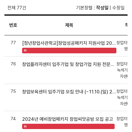
전체 77건
기본정렬
:
작성일
|
수정일
번호
제목
작
77
창업지원
[청년창업사관학교]창업성공패키지 지원사업 2025 입교생 모집
영지
H
76
창업지원
창업플라자센터 입주기업 및 창업기업 지원 전문기관 모집 안내 (~11.10(일) 23:00 까지)
녹색기술
자센터
75
창업지원
창업보육센터 입주기업 모집 안내 (~11.10.(일) 23:00까지)
녹색기술
자센터
74
창업지원
2024년 예비창업패키지 창업씨앗공방 모집 공고
영지
H