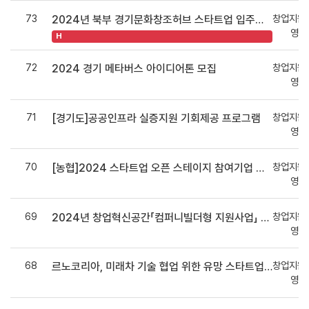
73
창업지원
2024년 북부 경기문화창조허브 스타트업 입주기업 19기 모집
영지
H
72
창업지원
2024 경기 메타버스 아이디어톤 모집
영지
71
창업지원
[경기도]공공인프라 실증지원 기회제공 프로그램
영지
70
창업지원
[농협]2024 스타트업 오픈 스테이지 참여기업 모집
영지
69
창업지원
2024년 창업혁신공간「컴퍼니빌더형 지원사업」 2기 참가팀 모집
영지
68
창업지원
르노코리아, 미래차 기술 협업 위한 유망 스타트업 모집
영지