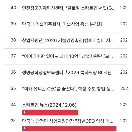
40
2026.
인천창조경제혁신센터, 「글로벌 스타트업 서밋(Global Startup Summit)」 참여기업 모집
39
2026.
단국대 기술지주회사, 기술창업 육성 본격화
38
2026.
창업지원단, 2026 기술경영촉진(컴퍼니빌더 지원형)’ 선정…기술사업화 전주기 지원체계 구축
37
2026.
“아이디어만 있어도 최대 10억” 창업지원단 「모두의 창업 프로젝트」 설명회 열려
36
2026.
생명공학창업보육센터, 「2026 특화역량 BI 지원사업」 선정
35
2026.
“미래 유니콘 CEO를 꿈꾼다”, 학생 주도 창업 생태계 본격 가동
34
2024.
스타트업 뉴스(2024.12.06)
H
33
2024.
단국대 남정민 창업지원단장 "청년CEO 양성 메카로"
H