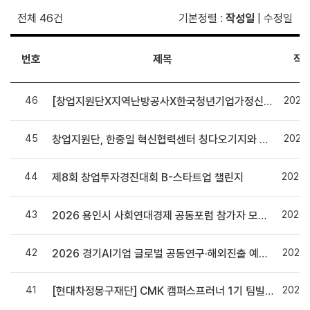
전체 46건
기본정렬
:
작성일
|
수정일
번호
제목
작
46
2026.
[창업지원단X지역난방공사X한국청년기업가정신재단] 미래 에너지 예비창업자 육성 나선다
45
2026.
창업지원단, 한중일 혁신협력센터 칭다오기지와 글로벌 창업 MOU 체결
44
2026.
제8회 창업투자경진대회 B-스타트업 챌린지
43
2026.
2026 용인시 사회연대경제 공동포럼 참가자 모집[~07/15]
42
2026.
2026 경기AI기업 글로벌 공동연구·해외진출 예비참여기업 공개모집
41
2026.
[현대차정몽구재단] CMK 캠퍼스프러너 1기 팀빌딩 모집(~7/14(화))