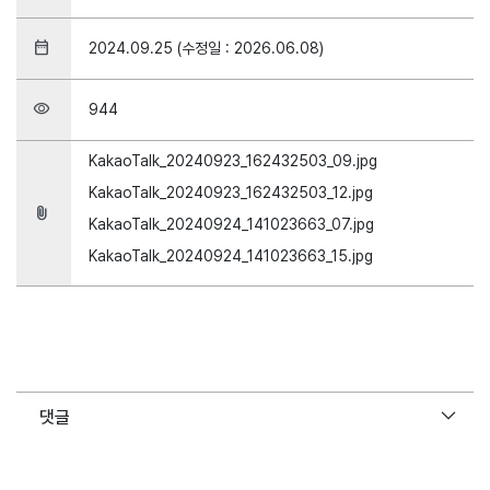
date_range
2024.09.25 (수정일 : 2026.06.08)
visibility
944
KakaoTalk_20240923_162432503_09.jpg
KakaoTalk_20240923_162432503_12.jpg
attach_file
KakaoTalk_20240924_141023663_07.jpg
KakaoTalk_20240924_141023663_15.jpg
댓글