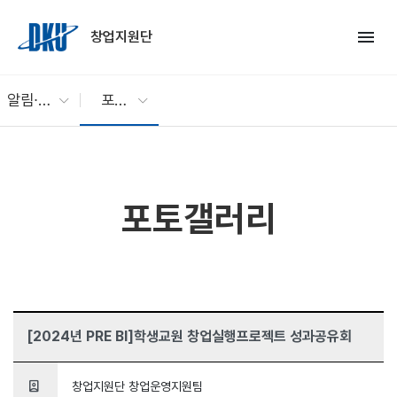
Skip to Main Content
menu
창업지원단
알림∙소통
포토갤러리
포토갤러리
[2024년 PRE BI]학생교원 창업실행프로젝트 성과공유회
person_book
창업지원단 창업운영지원팀