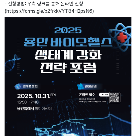
‐ 신청방법: 우측 링크를 통해 온라인 신청
(https://forms.gle/p2frkkVYT84H2psN6)